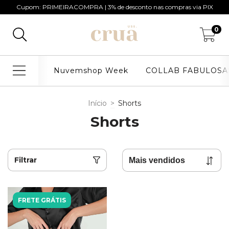
Cupom: PRIMEIRACOMPRA | 3% de desconto nas compras via PIX
0
Nuvemshop Week
COLLAB FABULOSA
Início
>
Shorts
Shorts
Filtrar
FRETE GRÁTIS