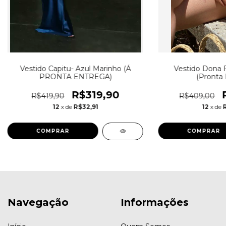
Vestido Capitu- Azul Marinho (Á
Vestido Dona F
PRONTA ENTREGA)
(Pronta 
R$319,90
R$419,90
R$409,00
12
x de
R$32,91
12
x de
COMPRAR
COMPRAR
Navegação
Informações