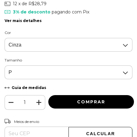
12
x de
R$28,79
3% de desconto
pagando com Pix
Ver mais detalhes
Cor
Tamanho
Guia de medidas
ALTERAR CEP
Entregas para o CEP:
Meios de envio
CALCULAR