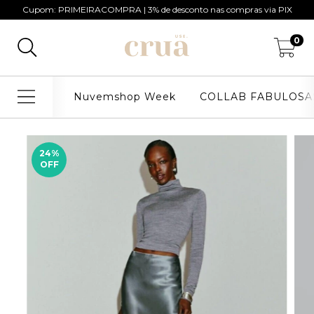
Cupom: PRIMEIRACOMPRA | 3% de desconto nas compras via PIX
0
Nuvemshop Week
COLLAB FABULOSA
24
%
OFF