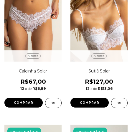
4 cores
4 cores
Calcinha Solar
Sutiã Solar
R$67,00
R$127,00
12
x de
R$6,89
12
x de
R$13,06
COMPRAR
COMPRAR