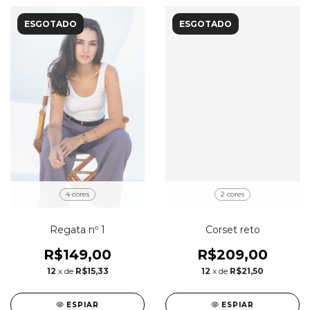
ESGOTADO
ESGOTADO
4 cores
2 cores
Regata nº 1
Corset reto
R$149,00
R$209,00
12
x de
R$15,33
12
x de
R$21,50
ESPIAR
ESPIAR