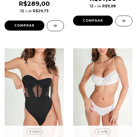
R$289,00
12
x de
R$9,98
12
x de
R$29,73
COMPRAR
COMPRAR
3 cores
2 cores