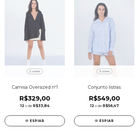
2 cores
3 cores
Camisa Oversized nº1
Conjunto listras
R$329,00
R$549,00
12
x de
R$33,84
12
x de
R$56,47
ESPIAR
ESPIAR