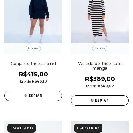
6 cores
6 cores
Conjunto tricô saia nº1
Vestido de Tricô com
manga
R$419,00
R$389,00
12
x de
R$43,10
12
x de
R$40,02
ESPIAR
ESPIAR
ESGOTADO
ESGOTADO