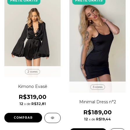
FRETE GRÁTIS
FRETE GRÁTIS
2 cores
Kimono Evasê
3 cores
R$319,00
Minimal Dress n°2
12
x de
R$32,81
R$189,00
COMPRAR
12
x de
R$19,44