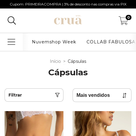
Cupom: PRIMEIRACOMPRA | 3% de desconto nas compras via PIX
0
Nuvemshop Week
COLLAB FABULOSA
Início
>
Cápsulas
Cápsulas
Filtrar