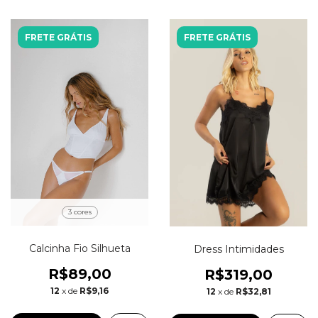
FRETE GRÁTIS
FRETE GRÁTIS
3 cores
Calcinha Fio Silhueta
Dress Intimidades
R$89,00
R$319,00
12
x de
R$9,16
12
x de
R$32,81