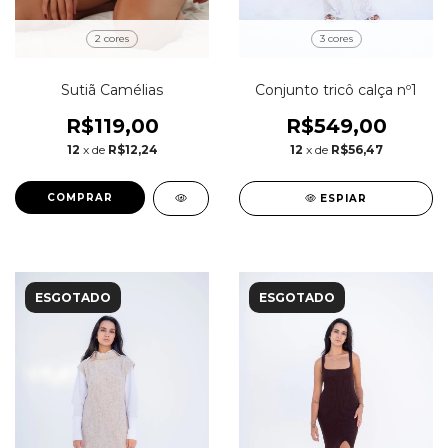
2 cores
3 cores
Sutiã Camélias
Conjunto tricô calça nº1
R$119,00
R$549,00
12
x de
R$12,24
12
x de
R$56,47
COMPRAR
ESPIAR
ESGOTADO
ESGOTADO