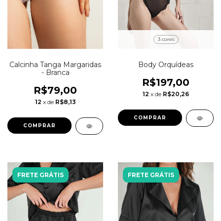
3 cores
Body Orquídeas
Calcinha Tanga Margaridas
- Branca
R$197,00
R$79,00
12
x de
R$20,26
12
x de
R$8,13
COMPRAR
COMPRAR
FRETE GRÁTIS
FRETE GRÁTIS