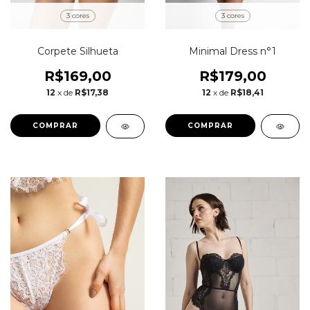
3 cores
3 cores
Corpete Silhueta
Minimal Dress n°1
R$169,00
R$179,00
12
x de
R$17,38
12
x de
R$18,41
COMPRAR
COMPRAR