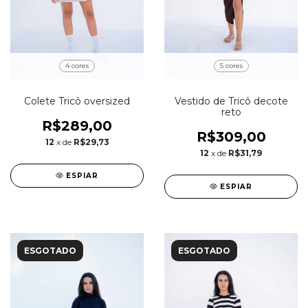
4 cores
5 cores
Colete Tricô oversized
Vestido de Tricô decote
reto
R$289,00
R$309,00
12
x de
R$29,73
12
x de
R$31,79
ESPIAR
ESPIAR
ESGOTADO
ESGOTADO