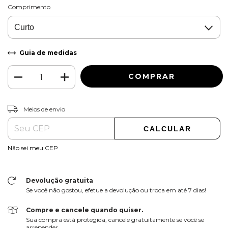
Comprimento
Guia de medidas
ALTERAR CEP
Entregas para o CEP:
Meios de envio
CALCULAR
Não sei meu CEP
Devolução gratuita
Se você não gostou, efetue a devolução ou troca em até 7 dias!
Compre e cancele quando quiser.
Sua compra está protegida, cancele gratuitamente se você se
arrepender.