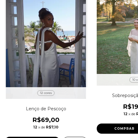
10 c
12 cores
Sobreposiç
R$19
Lenço de Pescoço
12
x de
R$69,00
12
x de
R$7,10
COMPRAR