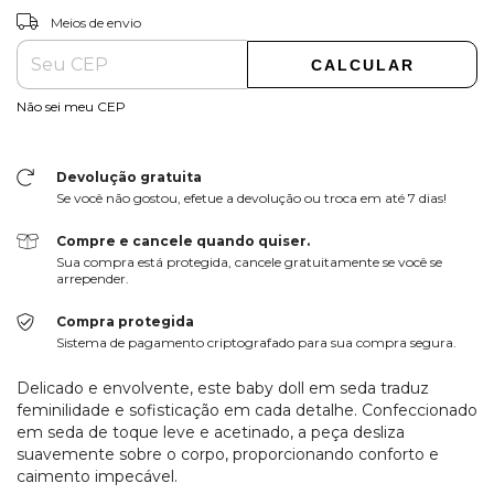
ALTERAR CEP
Entregas para o CEP:
Meios de envio
CALCULAR
Não sei meu CEP
Devolução gratuita
Se você não gostou, efetue a devolução ou troca em até 7 dias!
Compre e cancele quando quiser.
Sua compra está protegida, cancele gratuitamente se você se
arrepender.
Compra protegida
Sistema de pagamento criptografado para sua compra segura.
Delicado e envolvente, este baby doll em seda traduz
feminilidade e sofisticação em cada detalhe. Confeccionado
em seda de toque leve e acetinado, a peça desliza
suavemente sobre o corpo, proporcionando conforto e
caimento impecável.