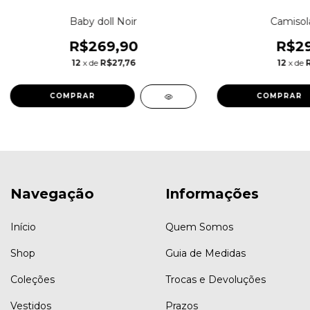
Baby doll Noir
Camisol
R$269,90
R$29
12
x de
R$27,76
12
x de
COMPRAR
COMPRAR
Navegação
Informações
Início
Quem Somos
Shop
Guia de Medidas
Coleções
Trocas e Devoluções
Vestidos
Prazos